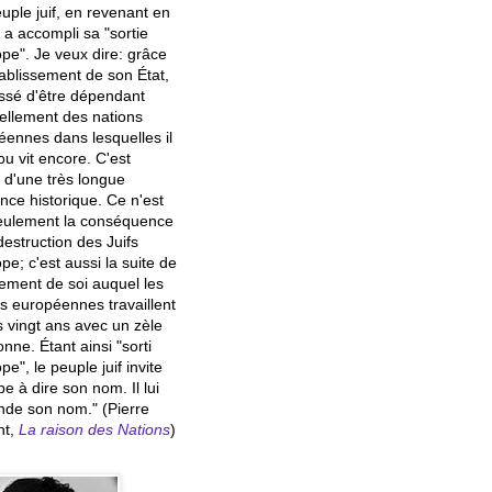
uple juif, en revenant en
, a accompli sa "sortie
pe". Je veux dire: grâce
ablissement de son État,
essé d'être dépendant
uellement des nations
éennes dans lesquelles il
 ou vit encore. C'est
e d'une très longue
ce historique. Ce n'est
eulement la conséquence
destruction des Juifs
pe; c'est aussi la suite de
cement de soi auquel les
s européennes travaillent
 vingt ans avec un zèle
onne. Étant ainsi "sorti
pe", le peuple juif invite
pe à dire son nom. Il lui
de son nom." (Pierre
nt,
La raison des Nations
)