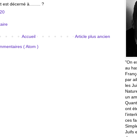
 est décerné à......... ?
:20
aire
Accueil
Article plus ancien
ommentaires ( Atom )
"On es
au ha
França
par ai
les Ju
Natur
un ami
Quant 
ont ét
l’inte
ces fa
Simple
Juifs 