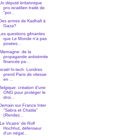
Un député britannique
pro-israélien traité de
"por...
Des armes de Kadhafi à
Gaza?
Les questions gênantes
que Le Monde n'a pas
posées...
Allemagne: de la
propagande antisémite
financée pa...
Israël hi-tech: Londres
prend Paris de vitesse
en ...
Belgique: création d'une
ONG pour protéger le
droi...
Demain sur France Inter
"Sabra et Chatila"
(Rendez...
'Le Vicaire' de Rolf
Hochhut, défenseur
d'un négat...