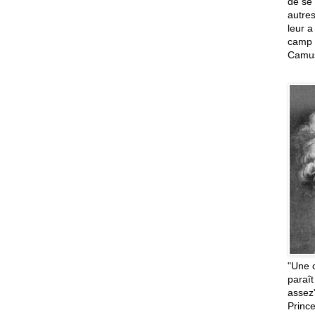
de se 
autres
leur a
camp d
Camus
"Une 
paraît
assez
Princ