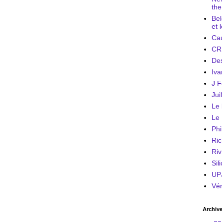
the
Bel
et 
Cau
CR
Des
Iva
J F
Jui
Le 
Le 
Phi
Ric
Riv
Sil
UP
Vé
Archiv