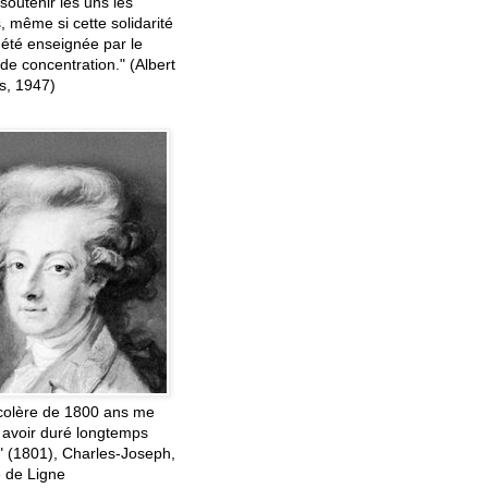
soutenir les uns les
, même si cette solidarité
 été enseignée par le
e concentration." (Albert
, 1947)
colère de 1800 ans me
 avoir duré longtemps
" (1801), Charles-Joseph,
e de Ligne