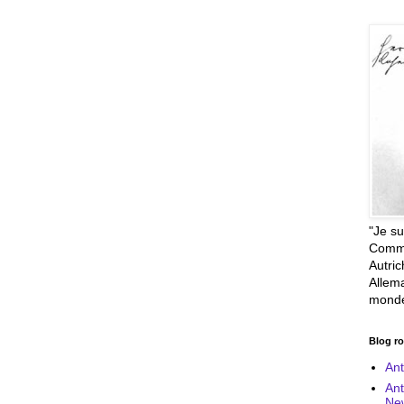
"Je su
Comme
Autri
Allem
monde
Blog ro
Ant
Ant
New