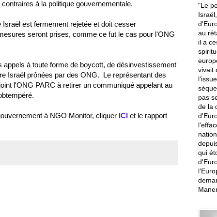
s contraires à la politique gouvernementale.
"Le pe
Israël
d'Euro
re Israël est fermement rejetée et doit cesser
au rét
esures seront prises, comme ce fut le cas pour l'ONG
il a c
spirit
europ
s appels à toute forme de boycott, de désinvestissement
vivait
tre Israël prônées par des ONG. Le représentant des
l'issu
oint l'ONG PARC à retirer un communiqué appelant au
séquen
 obtempéré.
pas s
de la 
u gouvernement à NGO Monitor, cliquer
ICI
et le rapport
d'Euro
l'effa
nation
depuis
qui ét
d'Euro
l'Euro
deman
Mane