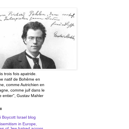
is trois fois apatride.
 natif de Bohême en
che, comme Autrichien en
agne, comme juif dans le
 entier", Gustav Mahler
ll
i Boycott Israel blog
isemitism in Europe,
s of Jew hatred across