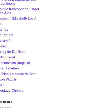
 continent
gique francophone, Israël
les Juifs
seur.fr (Elisabeth Lévy)
IF
infos
n Rioufol
orum.fr
f.org
blog de Danilette
Blognadel
losemitism (anglais)
hard Zrehen
 Tsion-La cause de Sion
icon Wadi.fr
JF
ronique Chemla
es du blog