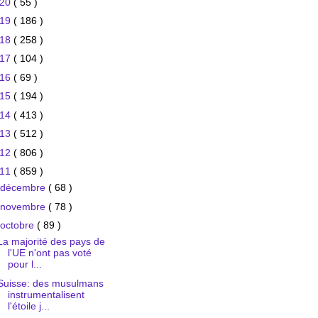
020
( 55 )
019
( 186 )
018
( 258 )
017
( 104 )
016
( 69 )
015
( 194 )
014
( 413 )
013
( 512 )
012
( 806 )
011
( 859 )
décembre
( 68 )
novembre
( 78 )
octobre
( 89 )
La majorité des pays de
l'UE n'ont pas voté
pour l...
Suisse: des musulmans
instrumentalisent
l'étoile j...